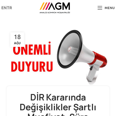
EN
TR
MENU
18
AĞU
DİR Kararında
Değişiklikler Şartlı