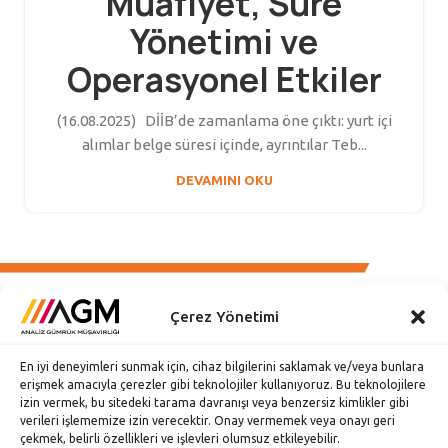
Muafiyet, Süre
Yönetimi ve
Operasyonel Etkiler
(16.08.2025) DİİB’de zamanlama öne çıktı: yurt içi
alımlar belge süresi içinde, ayrıntılar Teb...
DEVAMINI OKU
Çerez Yönetimi
En iyi deneyimleri sunmak için, cihaz bilgilerini saklamak ve/veya bunlara
Esentepe Mh. Büyükdere Cd. No: 126 Özsezen İş Merkezi
erişmek amacıyla çerezler gibi teknolojiler kullanıyoruz. Bu teknolojilere
C Blok Kat: 3 34394 Şişli-İstanbul
izin vermek, bu sitedeki tarama davranışı veya benzersiz kimlikler gibi
verileri işlememize izin verecektir. Onay vermemek veya onayı geri
0212 217 92 92 (pbx)
çekmek, belirli özellikleri ve işlevleri olumsuz etkileyebilir.