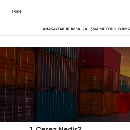
TR
EN
ANASAYFA
KURUMSAL
ÇALIŞMA METODOLOJIMI
1. Çerez Nedir?