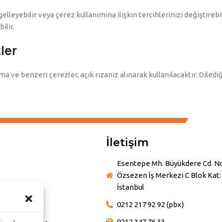
ngelleyebilir veya çerez kullanımına ilişkin tercihlerinizi değiştireb
ilir.
ler
ma ve benzeri çerezler, açık rızanız alınarak kullanılacaktır. Diledi
İletişim
Esentepe Mh. Büyükdere Cd. No
Özsezen İş Merkezi C Blok Kat: 
İstanbul
0212 217 92 92 (pbx)
etimi
0212 347 76 33