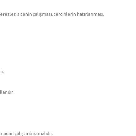
erezler; sitenin çalışması, tercihlerin hatırlanması,
r.
anılır.
lmadan çalıştırılmamalıdır.