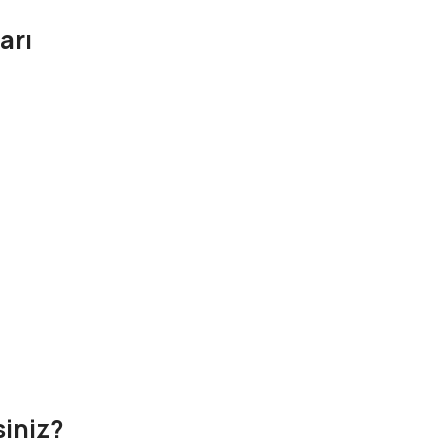
arı
siniz?