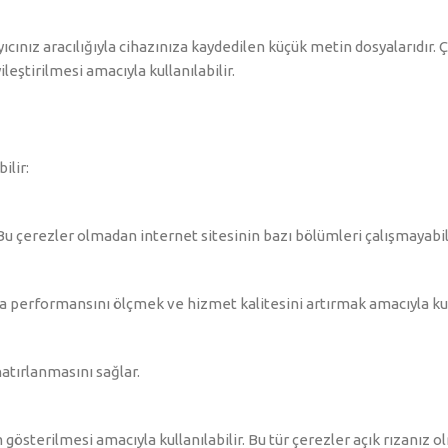
ıcınız aracılığıyla cihazınıza kaydedilen küçük metin dosyalarıdır. Ç
eştirilmesi amacıyla kullanılabilir.
ilir:
 Bu çerezler olmadan internet sitesinin bazı bölümleri çalışmayabili
yfa performansını ölçmek ve hizmet kalitesini artırmak amacıyla kull
hatırlanmasını sağlar.
m gösterilmesi amacıyla kullanılabilir. Bu tür çerezler açık rızanız o