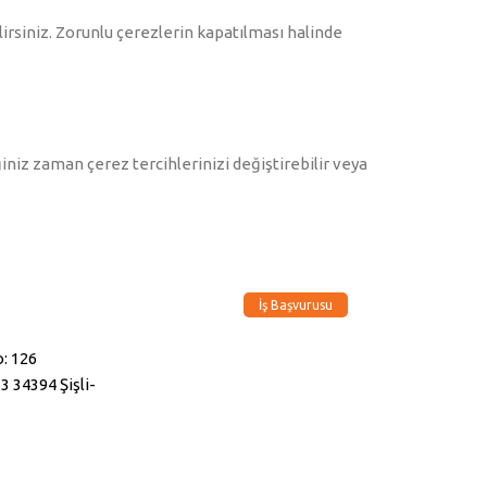
ilirsiniz. Zorunlu çerezlerin kapatılması halinde
ğiniz zaman çerez tercihlerinizi değiştirebilir veya
İş Başvurusu
: 126
3 34394 Şişli-