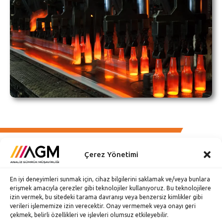
Çerez Yönetimi
En iyi deneyimleri sunmak için, cihaz bilgilerini saklamak ve/veya bunlara
Esentepe Mh. Büyükdere Cd. No: 126 Özsezen İş Merkezi
erişmek amacıyla çerezler gibi teknolojiler kullanıyoruz. Bu teknolojilere
C Blok Kat: 3 34394 Şişli-İstanbul
izin vermek, bu sitedeki tarama davranışı veya benzersiz kimlikler gibi
verileri işlememize izin verecektir. Onay vermemek veya onayı geri
0212 217 92 92 (pbx)
çekmek, belirli özellikleri ve işlevleri olumsuz etkileyebilir.