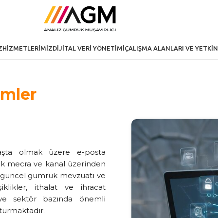
Z
HIZMETLERIMIZ
DIJITAL VERI YÖNETIMI
ÇALIŞMA ALANLARI VE YETKIN
imler
aşta olmak üzere e-posta
rçok mecra ve kanal üzerinden
le güncel gümrük mevzuatı ve
iklikler, ithalat ve ihracat
 ve sektör bazında önemli
şturmaktadır.