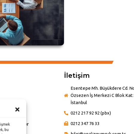
İletişim
Esentepe Mh. Büyükdere Cd. No
Özsezen İş Merkezi C Blok Kat: 
İstanbul
0212 217 92 92 (pbx)
etimi
0212 347 76 33
 ve Yetkinlikler
rişmek
ek, bu
bilgi@analizgumruk.com.tr