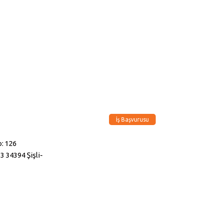
İş Başvurusu
: 126
3 34394 Şişli-