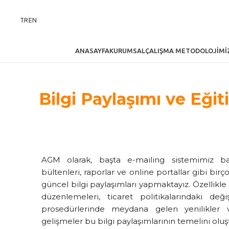
TR
EN
ANASAYFA
KURUMSAL
ÇALIŞMA METODOLOJIMI
Bilgi Paylaşımı ve Eğit
AGM olarak, başta e-mailing sistemimiz b
bültenleri, raporlar ve online portallar gibi bi
güncel bilgi paylaşımları yapmaktayız. Özellik
düzenlemeleri, ticaret politikalarındaki değiş
prosedürlerinde meydana gelen yenilikler
gelişmeler bu bilgi paylaşımlarının temelini olu